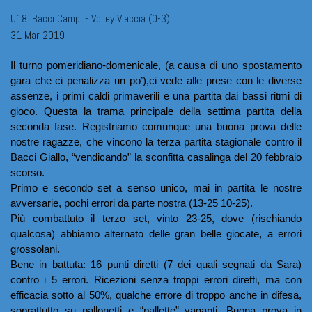
U18: Bacci Campi - Volley Viaccia (0-3)
31 Mar 2019
Il turno pomeridiano-domenicale, (a causa di uno spostamento 
gara che ci penalizza un po’),ci vede alle prese con le diverse 
assenze, i primi caldi primaverili e una partita dai bassi ritmi di 
gioco. Questa la trama principale della settima partita della 
seconda fase. Registriamo comunque una buona prova delle 
nostre ragazze, che vincono la terza partita stagionale contro il 
Bacci Giallo, “vendicando” la sconfitta casalinga del 20 febbraio 
scorso. 
Primo e secondo set a senso unico, mai in partita le nostre 
avversarie, pochi errori da parte nostra (13-25 10-25). 
Più combattuto il terzo set, vinto 23-25, dove (rischiando 
qualcosa) abbiamo alternato delle gran belle giocate, a errori 
grossolani.
Bene in battuta: 16 punti diretti (7 dei quali segnati da Sara) 
contro i 5 errori. Ricezioni senza troppi errori diretti, ma con 
efficacia sotto al 50%, qualche errore di troppo anche in difesa, 
soprattutto su pallonetti e “pallette” vaganti. Buona prova in 